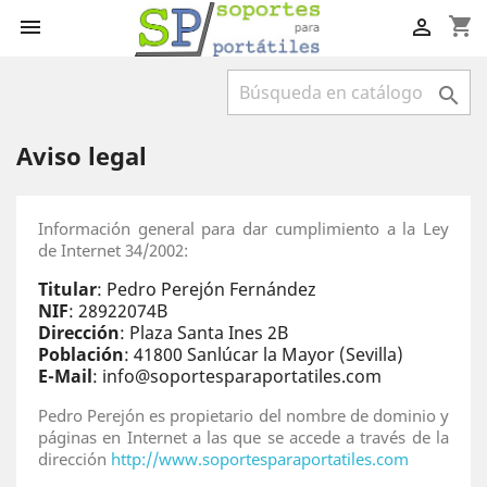
shopping_cart



Aviso legal
Información general para dar cumplimiento a la Ley
de Internet 34/2002:
Titular
: Pedro Perejón Fernández
NIF
: 28922074B
Dirección
: Plaza Santa Ines 2B
Población
: 41800 Sanlúcar la Mayor (Sevilla)
E-Mail
: info@soportesparaportatiles.com
Pedro Perejón es propietario del nombre de dominio y
páginas en Internet a las que se accede a través de la
dirección
http://www.soportesparaportatiles.com